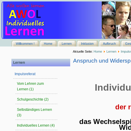
Willkommen !
Home
Lernen
Inklusion
Aufbruch
Ges
Aktuelle Seite:
Home
Lernen
Impulsr
Anspruch und Widersp
Lernen
Impulsreferat
Vom Lehren zum
Individ
Lernen (1)
Schulgeschichte (2)
der 
Selbständiges Lernen
(3)
das Wechselsp
Wid
Individuelles Lernen (4)