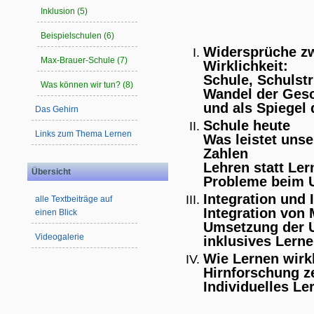
Inklusion (5)
Beispielschulen (6)
Widersprüche z
Max-Brauer-Schule (7)
Wirklichkeit:
Schule, Schulst
Was können wir tun? (8)
Wandel der Gesc
und als Spiegel 
Das Gehirn
Schule heute
Links zum Thema Lernen
Was leistet uns
Zahlen
Lehren statt Ler
Übersicht
Probleme beim 
Integration und 
alle Textbeiträge auf
Integration von
einen Blick
Umsetzung der 
Videogalerie
inklusives Lern
Wie Lernen wirkl
Hirnforschung z
Individuelles Le